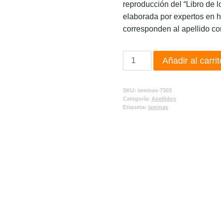
reproducción del “Libro de l
elaborada por expertos en h
corresponden al apellido co
Añadir al carrit
SKU:
laminas-7303
Categoría:
Apellidos
Etiqueta:
laminas