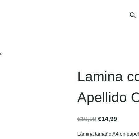
ms
Lamina co
Apellido
€
19,99
€
14,99
Lámina tamaño A4 en papel v