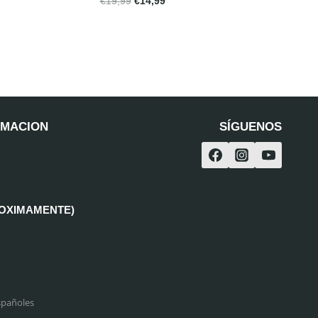
€
19,99
€
14,99
RMACION
SÍGUENOS
ROXIMAMENTE)
spañoles