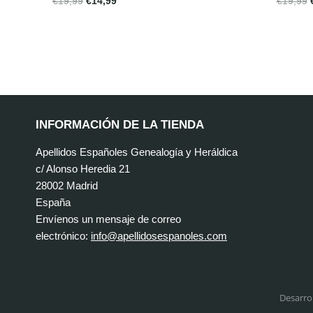
€
19,99
€
14,99
€
19,99
INFORMACIÓN DE LA TIENDA
Apellidos Españoles Genealogía y Heráldica
c/ Alonso Heredia 21
28002 Madrid
España
Envíenos un mensaje de correo
electrónico:
info@apellidosespanoles.com
Desarro