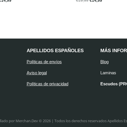
€
14,99
€
19,99
€
14,99
APELLIDOS ESPAÑOLES
MÁS INFO
Políticas de envíos
Blog
Aviso legal
Laminas
Políticas de privacidad
Escudos (P
llado por Merchan.Dev © 2026 | Todos los derechos reservados Apellidos E