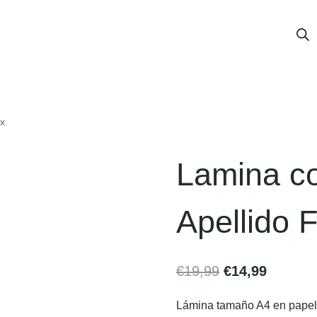
ix
Lamina co
Apellido F
€
19,99
€
14,99
Lámina tamaño A4 en papel v