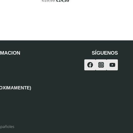
€
19,99
€
14,99
RMACION
SÍGUENOS
ROXIMAMENTE)
spañoles