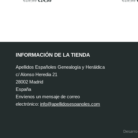
€
19,99
€
14,99
€
19,99
INFORMACIÓN DE LA TIENDA
Apellidos Españoles Genealogía y Heráldica
c/ Alonso Heredia 21
28002 Madrid
España
Envíenos un mensaje de correo
electrónico:
info@apellidosespanoles.com
Desarro