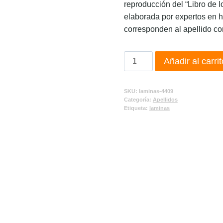
reproducción del “Libro de l
elaborada por expertos en h
corresponden al apellido co
Añadir al carrit
SKU:
laminas-4409
Categoría:
Apellidos
Etiqueta:
laminas