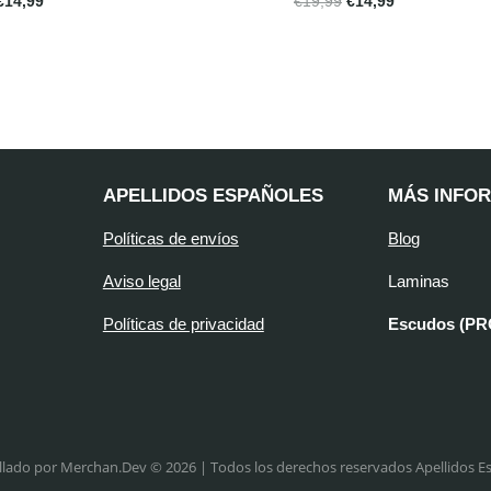
€
14,99
€
19,99
€
14,99
APELLIDOS ESPAÑOLES
MÁS INFO
Políticas de envíos
Blog
Aviso legal
Laminas
Políticas de privacidad
Escudos (P
llado por Merchan.Dev © 2026 | Todos los derechos reservados Apellidos E