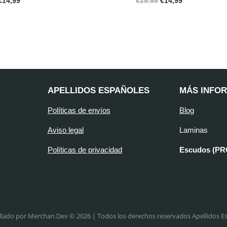
€
14,99
€
19,99
€
14,99
APELLIDOS ESPAÑOLES
MÁS INFO
Políticas de envíos
Blog
Aviso legal
Laminas
Políticas de privacidad
Escudos (P
llado por Merchan.Dev © 2026 | Todos los derechos reservados Apellidos E