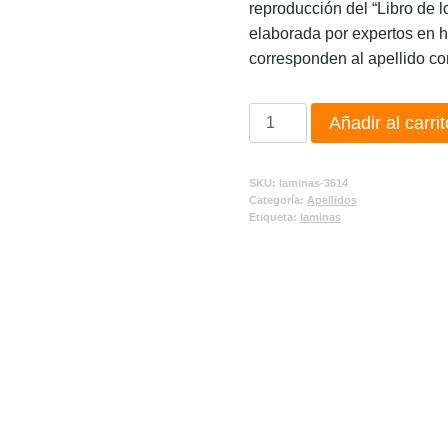
reproducción del “Libro de l
elaborada por expertos en h
corresponden al apellido co
Añadir al carrit
SKU:
laminas-3614
Categoría:
Apellidos
Etiqueta:
laminas