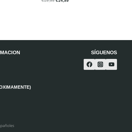
€
19,99
€
14,99
RMACION
SÍGUENOS
ROXIMAMENTE)
spañoles