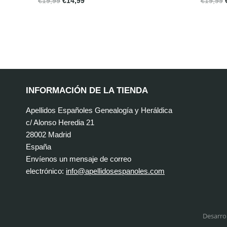
€
19,99
€
14,99
€
19,99
INFORMACIÓN DE LA TIENDA
Apellidos Españoles Genealogía y Heráldica
c/ Alonso Heredia 21
28002 Madrid
España
Envíenos un mensaje de correo
electrónico:
info@apellidosespanoles.com
Desarro