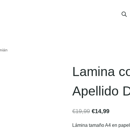
mián
Lamina co
Apellido 
€
19,99
€
14,99
Lámina tamaño A4 en papel v