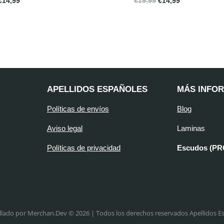
€
14,99
€
19,99
€
14,99
APELLIDOS ESPAÑOLES
MÁS INFO
Políticas de envíos
Blog
Aviso legal
Laminas
Políticas de privacidad
Escudos (P
llado por Merchan.Dev © 2026 | Todos los derechos reservados Apellidos E