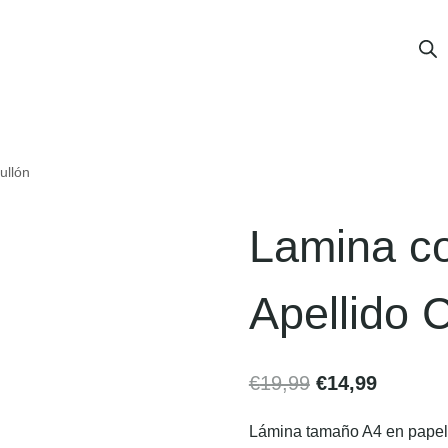
ullón
Lamina co
Apellido 
€
19,99
€
14,99
Lámina tamaño A4 en papel v