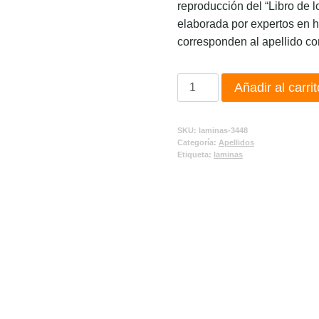
reproducción del “Libro de l
elaborada por expertos en h
corresponden al apellido co
Añadir al carrit
SKU:
laminas-3448
Categoría:
Apellidos
Etiqueta:
laminas