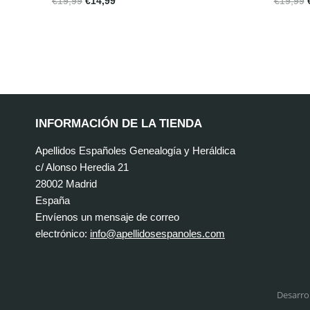
€
19,99
€
14,99
€
19,99
INFORMACIÓN DE LA TIENDA
Apellidos Españoles Genealogía y Heráldica
c/ Alonso Heredia 21
28002 Madrid
España
Envíenos un mensaje de correo
electrónico:
info@apellidosespanoles.com
Desarro