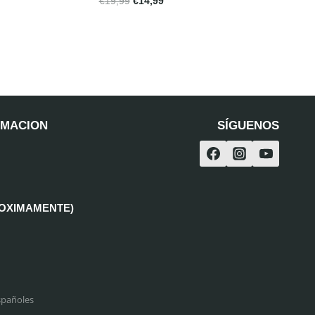
€
19,99
€
14,99
RMACION
SÍGUENOS
ROXIMAMENTE)
spañoles