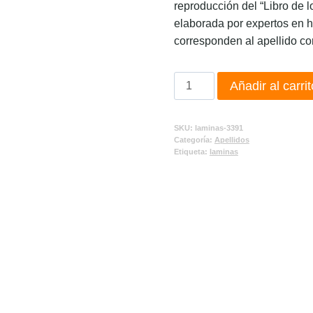
reproducción del “Libro de l
elaborada por expertos en h
corresponden al apellido co
Añadir al carrit
SKU:
laminas-3391
Categoría:
Apellidos
Etiqueta:
laminas