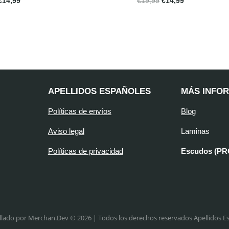
€
14,99
€
19,99
€
14,99
APELLIDOS ESPAÑOLES
MÁS INFO
Políticas de envíos
Blog
Aviso legal
Laminas
Políticas de privacidad
Escudos (P
llado por Merchan.Dev © 2026 | Todos los derechos reservados Apellidos E