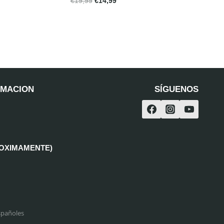
€
19,99
€
14,99
RMACION
SÍGUENOS
ROXIMAMENTE)
spañoles