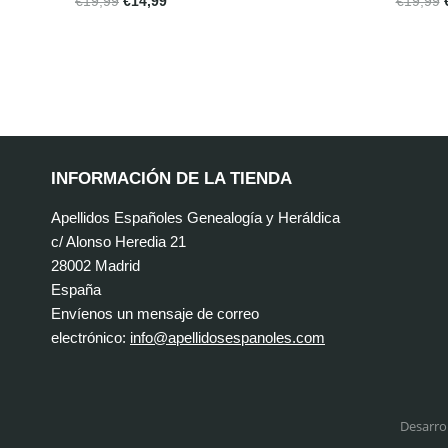
€
19,99
€
14,99
€
19,99
INFORMACIÓN DE LA TIENDA
Apellidos Españoles Genealogía y Heráldica
c/ Alonso Heredia 21
28002 Madrid
España
Envíenos un mensaje de correo
electrónico:
info@apellidosespanoles.com
Desarro