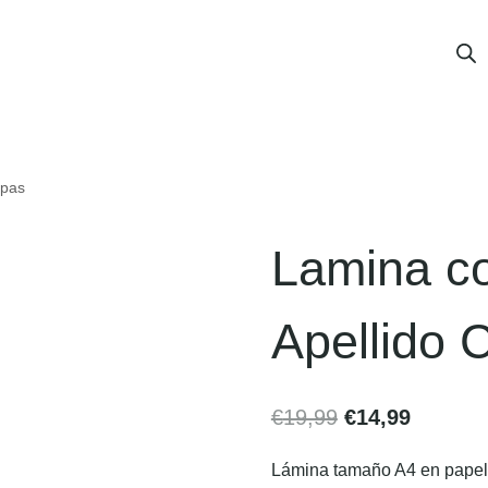
rpas
Lamina co
Apellido 
€
19,99
€
14,99
Lámina tamaño A4 en papel v