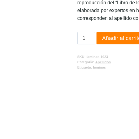
reproducción del “Libro de l
elaborada por expertos en h
corresponden al apellido co
Añadir al carrit
SKU:
laminas-1923
Categoría:
Apellidos
Etiqueta:
laminas