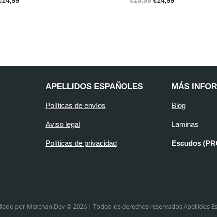
€
14,99
€
19,99
€
14,99
APELLIDOS ESPAÑOLES
MÁS INFO
Políticas de envíos
Blog
Aviso legal
Laminas
Políticas de privacidad
Escudos (P
llado por Merchan.Dev © 2026 | Todos los derechos reservados Apellidos E