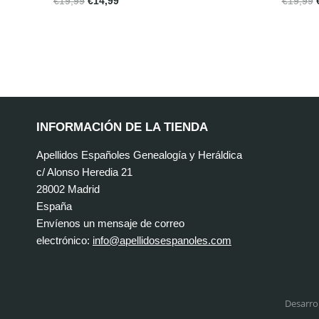
€
19,99
€
14,99
€
19,99
INFORMACIÓN DE LA TIENDA
Apellidos Españoles Genealogía y Heráldica
c/ Alonso Heredia 21
28002 Madrid
España
Envíenos un mensaje de correo
electrónico:
info@apellidosespanoles.com
Desarro