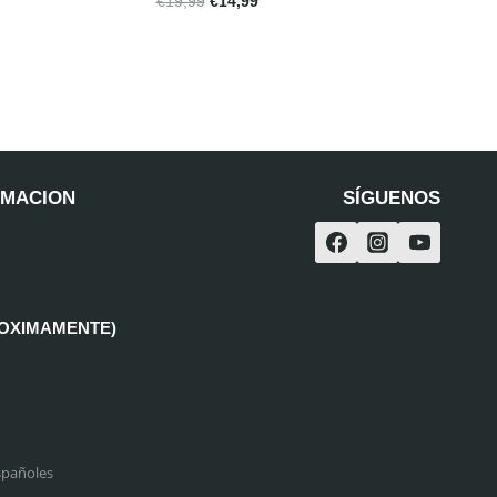
€
19,99
€
14,99
RMACION
SÍGUENOS
ROXIMAMENTE)
spañoles