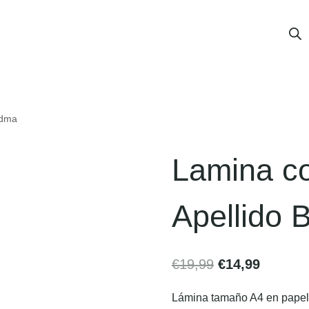
edma
Lamina co
Apellido 
€
19,99
€
14,99
Lámina tamaño A4 en papel v