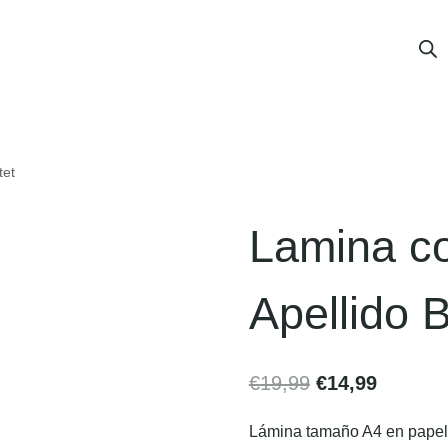
tet
Lamina co
Apellido B
€
19,99
€
14,99
Lámina tamaño A4 en papel v