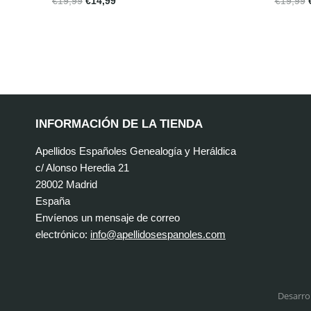
€
19,99
€
14,99
€
19,99
INFORMACIÓN DE LA TIENDA
Apellidos Españoles Genealogía y Heráldica
c/ Alonso Heredia 21
28002 Madrid
España
Envíenos un mensaje de correo
electrónico:
info@apellidosespanoles.com
Desarro