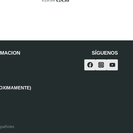
€
19,99
€
14,99
RMACION
SÍGUENOS
ROXIMAMENTE)
spañoles