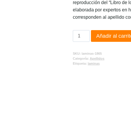
reproducción del “Libro de l
elaborada por expertos en h
corresponden al apellido co
Añadir al carrit
SKU:
laminas-1865
Categoría:
Apellidos
Etiqueta:
laminas