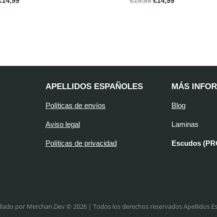
€
14,99
€
19,99
€
14,99
APELLIDOS ESPAÑOLES
MÁS INFO
Políticas de envíos
Blog
Aviso legal
Laminas
Políticas de privacidad
Escudos (P
llado por Merchan.Dev © 2026 | Todos los derechos reservados Apellidos E