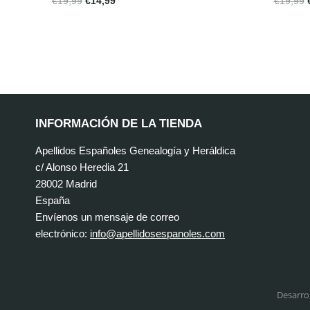
€
19,99
€
14,99
€
19,99
INFORMACIÓN DE LA TIENDA
Apellidos Españoles Genealogía y Heráldica
c/ Alonso Heredia 21
28002 Madrid
España
Envíenos un mensaje de correo
electrónico:
info@apellidosespanoles.com
Desarro