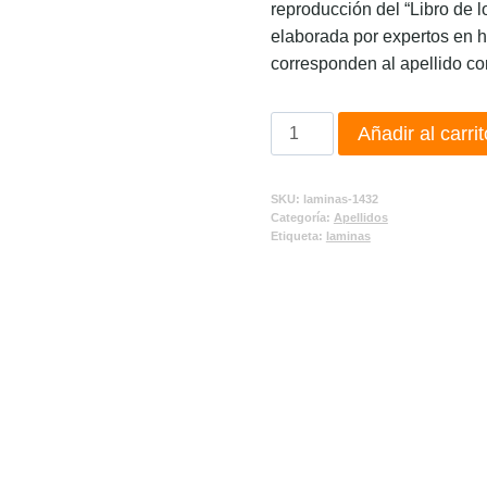
reproducción del “Libro de l
elaborada por expertos en h
corresponden al apellido co
Añadir al carrit
SKU:
laminas-1432
Categoría:
Apellidos
Etiqueta:
laminas