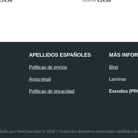
€
14,99
€
19,99
€
14,99
APELLIDOS ESPAÑOLES
MÁS INFO
Políticas de envíos
Blog
Aviso legal
Laminas
Políticas de privacidad
Escudos (P
llado por Merchan.Dev © 2026 | Todos los derechos reservados Apellidos E