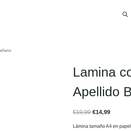
rañano
Lamina co
Apellido 
€
19,99
€
14,99
Lámina tamaño A4 en papel v