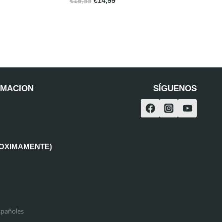
€
19,99
€
14,99
RMACION
SÍGUENOS
ROXIMAMENTE)
spañoles