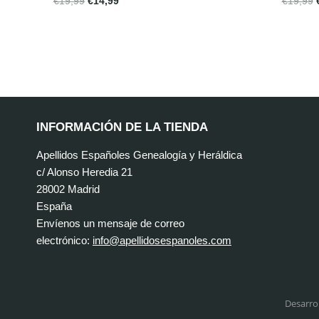
€
19,99
€
14,99
€
19,99
INFORMACIÓN DE LA TIENDA
Apellidos Españoles Genealogía y Heráldica
c/ Alonso Heredia 21
28002 Madrid
España
Envíenos un mensaje de correo
electrónico:
info@apellidosespanoles.com
Desarro