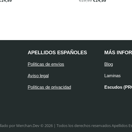
€
14,99
€
19,99
€
14,99
APELLIDOS ESPAÑOLES
MÁS INFO
Políticas de envíos
Blog
Aviso legal
Laminas
Políticas de privacidad
Escudos (P
llado por Merchan.Dev © 2026 | Todos los derechos reservados Apellidos E