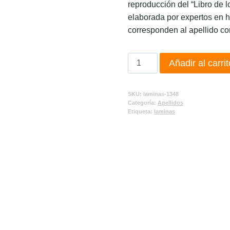
reproducción del “Libro de l
elaborada por expertos en h
corresponden al apellido co
Añadir al carrit
SKU:
laminas-1348
Categoría:
Apellidos
Etiqueta:
laminas