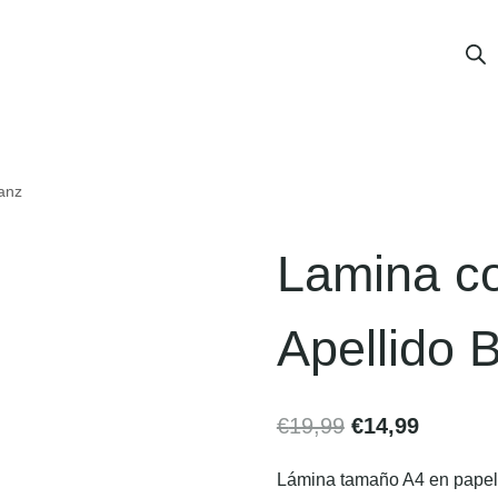
lanz
Lamina co
Apellido 
€
19,99
€
14,99
Lámina tamaño A4 en papel v