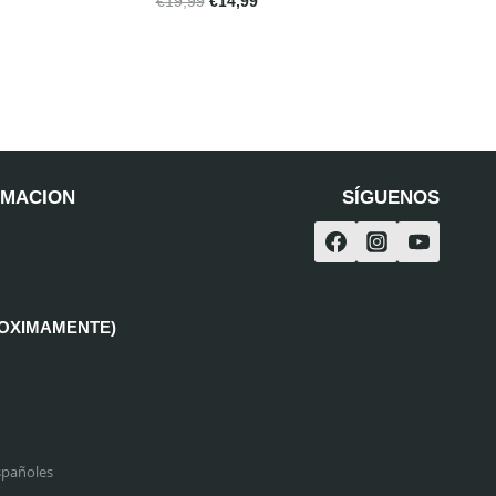
€
19,99
€
14,99
RMACION
SÍGUENOS
ROXIMAMENTE)
spañoles