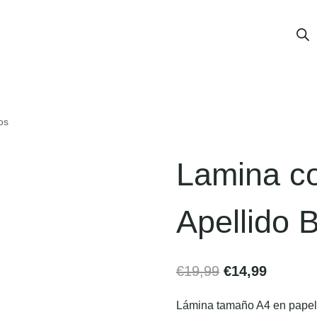
os
Lamina co
Apellido 
€
19,99
€
14,99
Lámina tamaño A4 en papel v