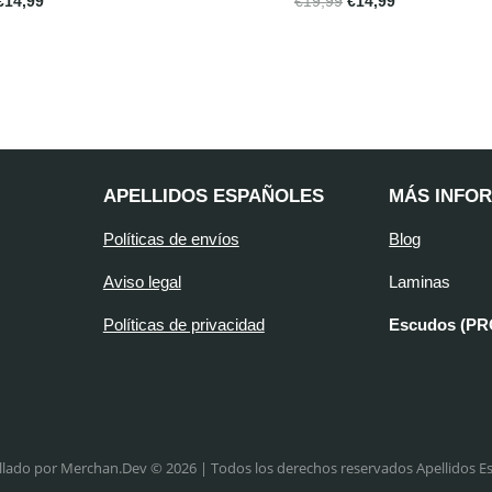
€
14,99
€
19,99
€
14,99
APELLIDOS ESPAÑOLES
MÁS INFO
Políticas de envíos
Blog
Aviso legal
Laminas
Políticas de privacidad
Escudos (P
llado por Merchan.Dev © 2026 | Todos los derechos reservados Apellidos E