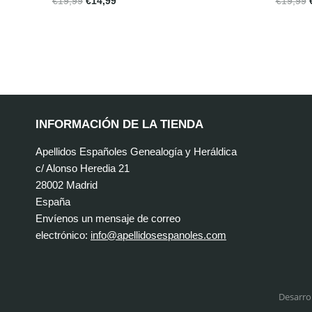
€
19,99
€
14,99
€
19,99
INFORMACIÓN DE LA TIENDA
Apellidos Españoles Genealogía y Heráldica
c/ Alonso Heredia 21
28002 Madrid
España
Envíenos un mensaje de correo
electrónico:
info@apellidosespanoles.com
Desarro