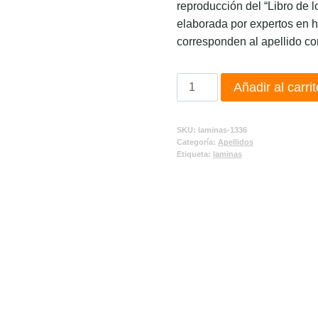
reproducción del “Libro de l
elaborada por expertos en h
corresponden al apellido co
Añadir al carrit
SKU:
laminas-1336
Categoría:
Apellidos
Etiqueta:
laminas