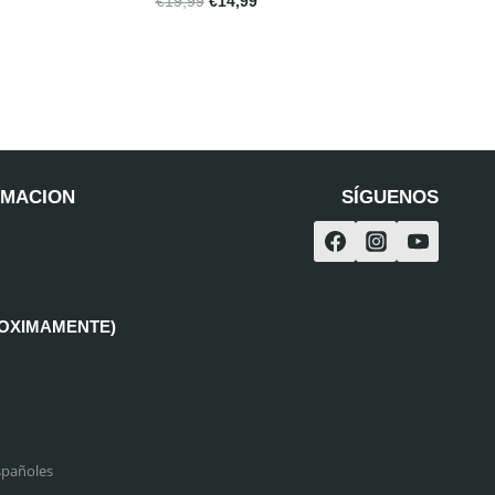
€
19,99
€
14,99
RMACION
SÍGUENOS
ROXIMAMENTE)
spañoles