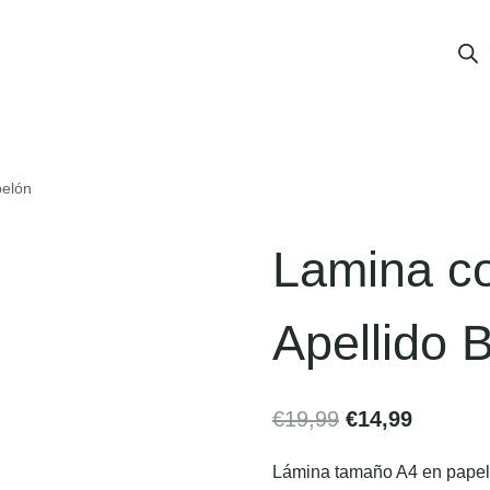
belón
Lamina co
Apellido 
€
19,99
€
14,99
Lámina tamaño A4 en papel v