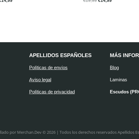
€
14,99
€
19,99
€
14,99
APELLIDOS ESPAÑOLES
MÁS INFO
Políticas de envíos
Blog
Aviso legal
Laminas
Políticas de privacidad
Escudos (P
llado por Merchan.Dev © 2026 | Todos los derechos reservados Apellidos E