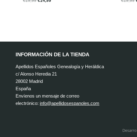
€
19,99
€
14,99
€
19,99
INFORMACIÓN DE LA TIENDA
Apellidos Españoles Genealogía y Heráldica
c/ Alonso Heredia 21
28002 Madrid
España
Envíenos un mensaje de correo
electrónico:
info@apellidosespanoles.com
Desarro