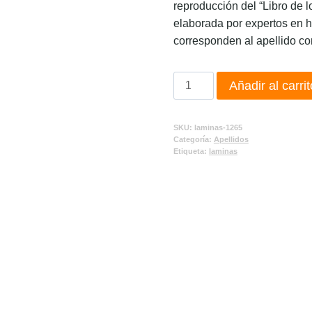
reproducción del “Libro de l
elaborada por expertos en h
corresponden al apellido co
Añadir al carrit
SKU:
laminas-1265
Categoría:
Apellidos
Etiqueta:
laminas