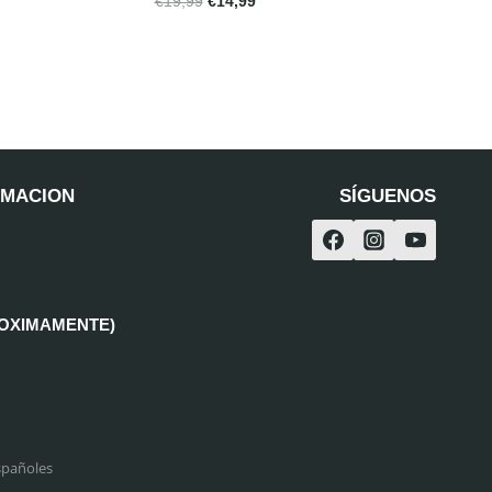
€
19,99
€
14,99
RMACION
SÍGUENOS
ROXIMAMENTE)
spañoles