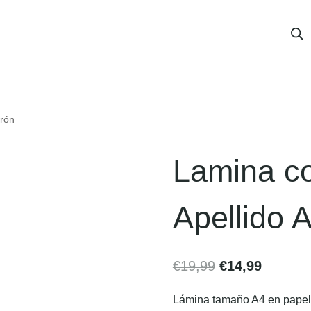
prón
Lamina co
Apellido 
€
19,99
€
14,99
Lámina tamaño A4 en papel v