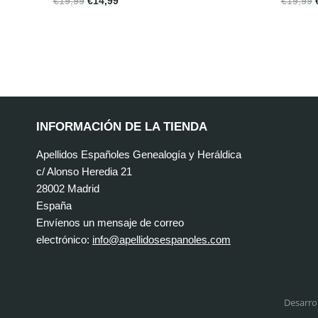
€
19,99
€
14,99
€
19,99
INFORMACIÓN DE LA TIENDA
Apellidos Españoles Genealogía y Heráldica
c/ Alonso Heredia 21
28002 Madrid
España
Envíenos un mensaje de correo
electrónico:
info@apellidosespanoles.com
Desarro