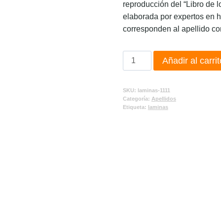
reproducción del “Libro de l
elaborada por expertos en h
corresponden al apellido co
Añadir al carrit
SKU:
laminas-1111
Categoría:
Apellidos
Etiqueta:
laminas